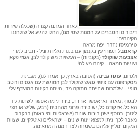
לאחר המתנה קצרה (שכללה שיחות,
דיבורים והסברים על המנות שסיימנו), החלו להגיע אל שולחננו
הקינוחים:
טירמיסו
נהדר ויפה מראה
קראמבל
תפוחי עץ בקנמון עם בננות וגלידת וניל - חביב למדי
אצבעות שוקולד
(בקוביות) – העשויות משוקולד לבן, אגוזי פקאן
ועוגיות חמאה – קינוח מעולה!
ולסיום,
עוגת גבינה
(הטובה בארץ, כך אמרו לנו), מגבינת
מסקרפונה עם ציפוי גנאש שוקולד לבן המוגשת עם אגסים ורוטב
טופי – שלמרות שהייתה מתוקה מדי, הייתה הקינוח המועדף עלי.
לבסוף, מאחר ואי אפשר אחרת, ביררתי מה אפשר לשתות ליד
האוכל. אז קודם כל, יש בירה פרוני מהחבית (רבע, שליש או חצי
ליטר), בנוסף ישנן בירות שונות (ישראליות ומיובאות) בבקבוק.
מעבר לכך, ניתן למצוא יינות שונים – ישראליים ואיטלקיים, שצוות
המקום ימליץ עליהם בשמחה לצד המנה המתאימה.