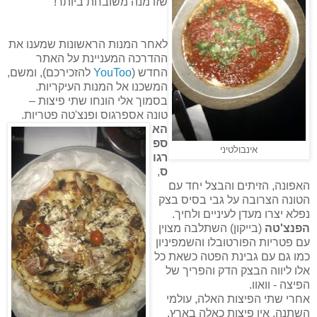
שזו מנה משובחת ביותר!
לאחר המנות הראשונות שמענו את
ההדרכה המעניינת על האתר
החדש (
YouToo
להזכירכם), ומשם,
המשכנו אל המנות העיקריות.
בסמוך אלי הונחו שתי פיצות –
טונה אספרגוס ופנצ'טה פטריות.
הא
ספ
אינבולטיני
רגו
ס
,
האפונה, הזיתים והבצל יחד עם
הטונה הצרובה על גבי בסיס בצק
נפלא יצרו מעדן לעיניים ולחיך.
הפנצ'טה
(בייקון) השתלבה מצוין
עם פטריות הפורטובלו והשמפיניון
כמו גם עם גבינת הפטה כשאת כל
אלו ליווה הבצק הדק והפריך של
הפיצה - וואוו.
אחרי שתי הפיצות האלה, עולמי
השתנה. אין פיצות כאלה בארץ.