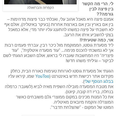
לי. הרי מה הקשר
הקפרזה והברזאולה
בין פיצה לבין
גורמה??
אמנם פיצה היא מאכל אהוב עלי, ואכלתי כבר פיצות מדהימות –
בין אם בארץ ובין אם בארצות אחרות (בעיקר באיטליה), אולם אף
לא חשבתי על פיצה כמשהו להתענג עליו יותר מדי, אלא כמאכל
בצקי להשביע איתו את הרעב.
אוי, כמה שטעיתי!!
ליד מסעדת גוסטו, הממוקמת מול כיכר רבין, עברתי פעמים רבות
אך לא נמשכתי להכנס פנימה... "עוד מסעדה איטלקית", "עוד
פיצריה" היו המחשבות שעברו לי בראש, אולם השבוע הגעתי לשם
לביקור – וגיליתי משהו חדש!
הגעתי אל מסעדת גוסטו לארוחת טעימות כאורח הבית, כחלק
מקידום אתר רכישות חדש באינטרנט (
YouToo
שמו, קיראו עליו
בבלוג הנוסף שלי
).
את מטבח המסעדה מובילה השפית מאיה לביא (לשעבר: כרמלה
בנחלה, בריו דה קובה, קיוטו).
את כל המנות מכינים במקום ממוצרי גלם משובחים כאשר
המוצרלה והקמח מיובאים מאיטליה.
המוטו של המקום - "שהצלחת תדבר".