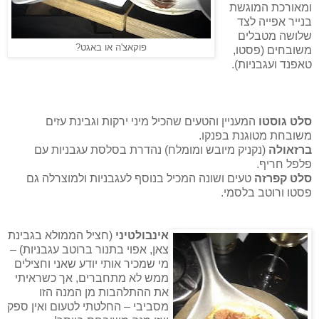
ומאורכת המוגשת
בנייר אפייה לצד
שלושה מטבלים
פוקאצ'ה או באגט?
משובחים (פסטו,
טאפנד ועגבניות).
סלט גוסטו
המעניין והטעים שהכיל מיני ירקות וגבינת עזים
משובחת מטוגנת בפנקו.
ברזאולה
(נקניק מיובש ומומלח) נהדרת בסלסת עגבניות עם
פלפל חריף.
סלט קפרזה
טעים ושונה המכיל בנוסף לעגבניות ולמוצרלה גם
פסטו ורוטב בלסמי.
אינבולטיני
(חציל הממולא בגבינת
צאן, אפוי בתנור ברוטב עגבניות) –
מי שמכיר אותי יודע שאני וחצילים
ממש לא מתחברים, אך כשראיתי
את ההתלהבות מן המנה הזו
מסביבי – החלטתי לטעום ואין ספק