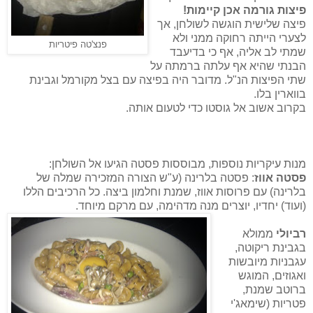
פיצות גורמה
אכן קיימות!
פיצה שלישית הוגשה לשולחן, אך
לצערי הייתה רחוקה ממני ולא
פנצ'טה פיטריות
שמתי לב אליה, אף כי בדיעבד
הבנתי שהיא אף עלתה ברמתה על
שתי הפיצות הנ"ל. מדובר היה בפיצה עם בצל מקורמל וגבינת
בווארין בלו.
בקרוב אשוב אל גוסטו כדי לטעום אותה.
מנות עיקריות נוספות, מבוססות פסטה הגיעו אל השולחן:
פסטה אווז
: פסטה בלרינה (ע"ש הצורה המזכירה שמלה של
בלרינה) עם פרוסות אווז, שמנת וחלמון ביצה. כל הרכיבים הללו
(ועוד) יחדיו, יוצרים מנה מדהימה, עם מרקם מיוחד.
רביולי
ממולא
בגבינת ריקוטה,
עגבניות מיובשות
ואגוזים, המוגש
ברוטב שמנת,
פטריות (שימאג'י